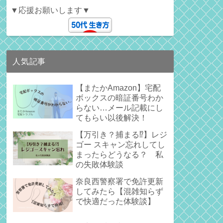
▼応援お願いします▼
人気記事
【またかAmazon】宅配
ボックスの暗証番号わか
らない…メール記載にし
てもらい以後解決！
【万引き？捕まる⁉】レジ
ゴー スキャン忘れしてし
まったらどうなる？ 私
の失敗体験談
奈良西警察署で免許更新
してみたら【混雑知らず
で快適だった体験談】