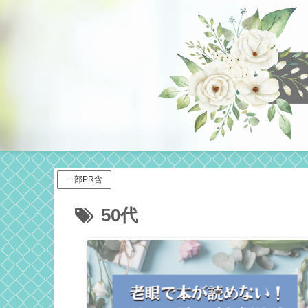
一部PR含
50代