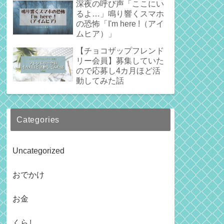
深夜の呼び声「ここにい
るよ…」鳴り響くスマホ
の恐怖「I'm here !（アイ
ムヒア）」
【チョコザップフレンド
リー会員】募集していた
ので応募し4カ月ほど活
動してみた話
Categories
Uncategorized
おでかけ
お金
くらし