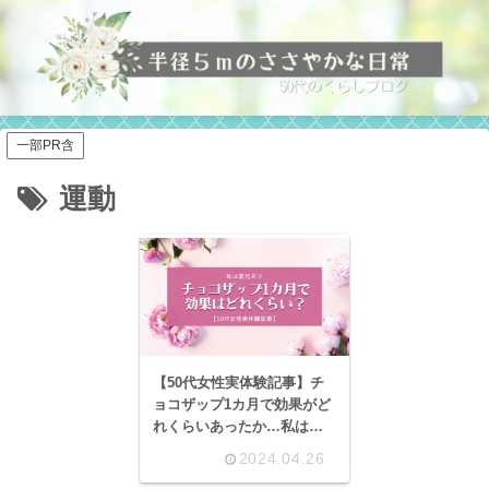
一部PR含
運動
【50代女性実体験記事】チ
ョコザップ1カ月で効果がど
れくらいあったか…私は変
化あり
2024.04.26