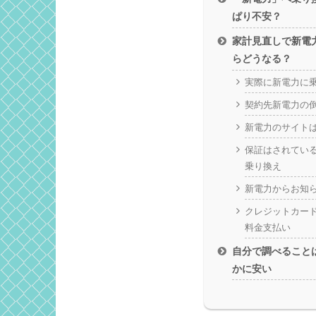
ぱり不安？
家計見直しで新電
らどうなる？
実際に新電力に乗
契約先新電力の
新電力のサイト
保証はされてい
乗り換え
新電力からお知
クレジットカー
料金支払い
自分で調べること
かに安い