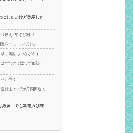
力にしたいけど倒産した
り換え2年ほど利用
倒産をニュースで知る
は落ち電話もつながらず
るはずなので慌てず他社へ
らせが届く
ド登録までは2か月間振込で
は必須 でも新電力は確