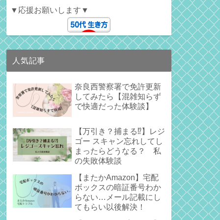
▼応援お願いします▼
人気記事
奈良西警察署で免許更新
してみたら【混雑知らず
で快適だった体験談】
【万引き？捕まる⁉】レジ
ゴー スキャン忘れしてし
まったらどうなる？ 私
の失敗体験談
【またかAmazon】宅配
ボックスの暗証番号わか
らない…メール記載にし
てもらい以後解決！