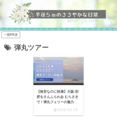
一部PR含
弾丸ツアー
【格安なのに快適】大阪-別
府をさんふらわあ むらさき
で！弾丸フェリーの魅力
2025.04.18